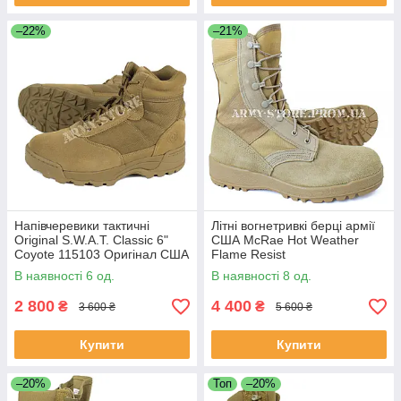
–22%
–21%
Напівчеревики тактичні
Літні вогнетривкі берці армії
Original S.W.A.T. Classic 6"
США McRae Hot Weather
Coyote 115103 Оригінал США
Flame Resist
В наявності 6 од.
В наявності 8 од.
2 800
4 400
₴
₴
3 600 ₴
5 600 ₴
Купити
Купити
–20%
Топ
–20%