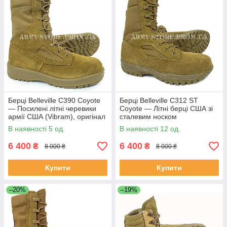
Берці Belleville C390 Coyote
Берці Belleville C312 ST
— Посилені літні черевики
Coyote — Літні берці США зі
армії США (Vibram), оригінал
сталевим носком
В наявності 5 од.
В наявності 12 од.
6 400
6 400
₴
₴
8 000 ₴
8 000 ₴
Купити
Купити
–20%
–19%