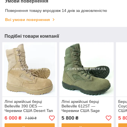
Умови повернення
Повернення товару впродовж 14 днів за домовленістю
Всі умови повернення
Подібні товари компанії
Літні армійські берці
Літні армійські берці
Берц
Belleville 390 DES —
Belleville 612ST —
Coyo
Черевики США Desert Tan
Черевики США Sage
США 
оригінал
Green зі сталевим носком
6 000
5 800
5 8
₴
₴
7 100 ₴