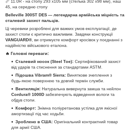
📏 11.0R - на стопу 293 х105 мм (стелька 302 х98 мм), наш
45, на середню стопу
Belleville 300ST DES — легендарна армійська міцність та
сталевий захист пальців.
Ці черевики розроблені для важких умов експлуатації, де
захист стопи є критично важливим. Завдяки конструкції
VANGUARD®
, ви отримуєте комфорт кросівок у поєднанні з
надійністю військового еталона.
🔥 Головні переваги:
Сталевий носок (Steel Toe):
Сертифікований захист
від ударів та стиснення за стандартами ASTM.
Підошва Vibram® Sierra:
Виняткове зчеплення з
будь-якою поверхнею та довгий термін служби.
Вентиляція:
Натуральна вивернута замша та нейлон
Cordura® 1000D
забезпечують відведення вологи та
обдув стопи.
Комфорт:
Знімна поліуретанова устілка для якісної
амортизації під час ходьби.
Зроблено в США:
Оригінальний контрактний товар
для армії США.