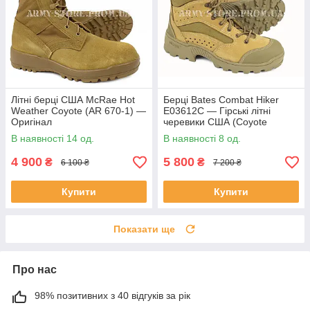
Літні берці США McRae Hot
Берці Bates Combat Hiker
Weather Coyote (AR 670-1) —
E03612C — Гірські літні
Оригінал
черевики США (Coyote
Brown)
В наявності 14 од.
В наявності 8 од.
4 900
5 800
₴
₴
6 100 ₴
7 200 ₴
Купити
Купити
Показати ще
Про нас
98% позитивних з 40 відгуків за рік