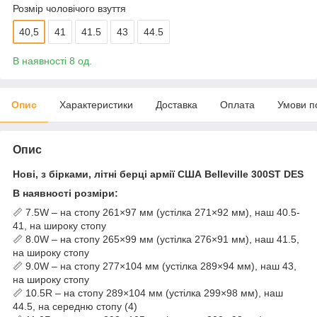
Розмір чоловічого взуття
40,5
41
41.5
43
44.5
В наявності 8 од.
Опис
Характеристики
Доставка
Оплата
Умови п
Опис
Нові, з бірками, літні берці армії США Belleville 300ST DES
В наявності розміри:
📏 7.5W – на стопу 261×97 мм (устілка 271×92 мм), наш 40.5-
41, на широку стопу
📏 8.0W – на стопу 265×99 мм (устілка 276×91 мм), наш 41.5,
на широку стопу
📏 9.0W – на стопу 277×104 мм (устілка 289×94 мм), наш 43,
на широку стопу
📏 10.5R – на стопу 289×104 мм (устілка 299×98 мм), наш
44.5, на середню стопу (4)