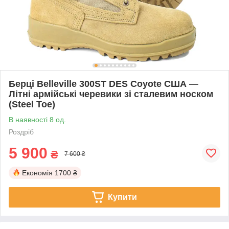
Берці Belleville 300ST DES Coyote США —
Літні армійські черевики зі сталевим носком
(Steel Toe)
В наявності 8 од.
Роздріб
5 900
₴
7 600 ₴
Економія
1700 ₴
Купити