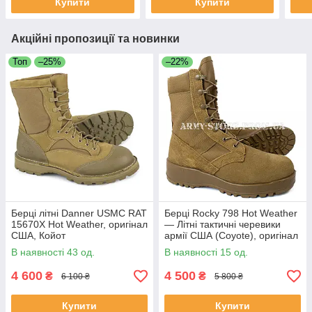
Купити
Купити
Акційні пропозиції та новинки
Топ
–25%
–22%
Берці літні Danner USMC RAT
Берці Rocky 798 Hot Weather
15670X Hot Weather, оригінал
— Літні тактичні черевики
США, Койот
армії США (Coyote), оригінал
В наявності 43 од.
В наявності 15 од.
4 600
4 500
₴
₴
6 100 ₴
5 800 ₴
Купити
Купити