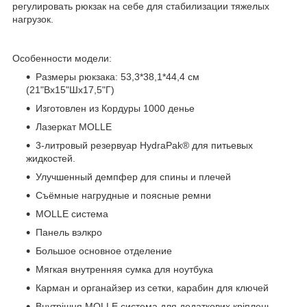
регулировать рюкзак на себе для стабилизации тяжелых
нагрузок.
Особенности модели:
Размеры рюкзака: 53,3*38,1*44,4 см
(21"Вх15"Шх17,5"Г)
Изготовлен из Кордуры 1000 денье
Лазеркат MOLLE
3-литровый резервуар HydraPak® для питьевых
жидкостей.
Улучшенный демпфер для спины и плечей
Съёмные нагрудные и поясные ремни
MOLLE система
Панель вэлкро
Большое основное отделение
Мягкая внутренняя сумка для ноутбука
Карман и органайзер из сетки, карабин для ключей
Внутрішня MOLLE система для додаткових кріплень