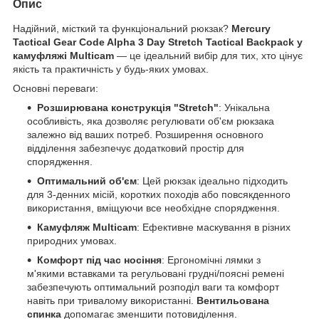
Опис
Надійний, місткий та функціональний рюкзак?
Mercury
Tactical Gear Code Alpha 3 Day Stretch Tactical Backpack у
камуфляжі Multicam
— це ідеальний вибір для тих, хто цінує
якість та практичність у будь-яких умовах.
Основні переваги:
Розширювана конструкція "Stretch"
: Унікальна
особливість, яка дозволяє регулювати об'єм рюкзака
залежно від ваших потреб. Розширення основного
відділення забезпечує додатковий простір для
спорядження.
Оптимальний об'єм
: Цей рюкзак ідеально підходить
для 3-денних місій, коротких походів або повсякденного
використання, вміщуючи все необхідне спорядження.
Камуфляж Multicam
: Ефективне маскування в різних
природних умовах.
Комфорт під час носіння
: Ергономічні лямки з
м'якими вставками та регульовані грудні/поясні ремені
забезпечують оптимальний розподіл ваги та комфорт
навіть при тривалому використанні.
Вентильована
спинка
допомагає зменшити потовиділення.