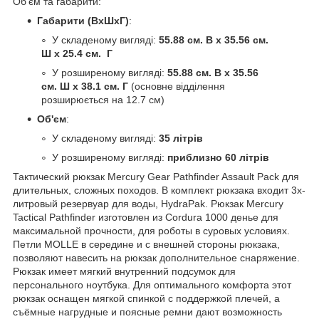
Об'єм та габарити:
Габарити (ВхШхГ)
:
У складеному вигляді:
55.88 см. В x 35.56 см.
Ш x 25.4 см. Г
У розширеному вигляді:
55.88 см. В x 35.56
см.
Ш x 38.1 см. Г
(основне відділення
розширюється на 12.7 см)
Об'єм
:
У складеному вигляді:
35 літрів
У розширеному вигляді:
приблизно 60 літрів
Тактический рюкзак Mercury Gear Pathfinder Assault Pack для
длительных, сложных походов. В комплект рюкзака входит 3х-
литровый резервуар для воды, HydraPak. Рюкзак Mercury
Tactical Pathfinder изготовлен из Cordura 1000 денье для
максимальной прочности, для роботы в суровых условиях.
Петли MOLLE в середине и с внешней стороны рюкзака,
позволяют навесить на рюкзак дополнительное снаряжение.
Рюкзак имеет мягкий внутренний подсумок для
персонального ноутбука. Для оптимального комфорта этот
рюкзак оснащен мягкой спинкой с поддержкой плечей, а
съёмные нагрудные и поясные ремни дают возможность