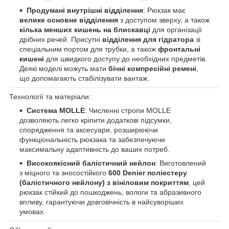
Продумані внутрішні відділення
: Рюкзак має
велике основне відділення
з доступом зверху, а також
кілька менших кишень на блискавці
для організації
дрібних речей. Присутні
відділення для гідратора
зі
спеціальним портом для трубки, а також
фронтальні
кишені
для швидкого доступу до необхідних предметів.
Деякі моделі можуть мати
бічні компресійні ремені
,
що допомагають стабілізувати вантаж.
Технології та матеріали:
Система MOLLE
: Численні стропи MOLLE
дозволяють легко кріпити додаткові підсумки,
спорядження та аксесуари, розширюючи
функціональність рюкзака та забезпечуючи
максимальну адаптивність до ваших потреб.
Високоякісний балістичний нейлон
: Виготовлений
з міцного та зносостійкого
600 Denier поліестеру
(балістичного нейлону) з вініловим покриттям
, цей
рюкзак стійкий до пошкоджень, вологи та абразивного
впливу, гарантуючи довговічність в найсуворіших
умовах.