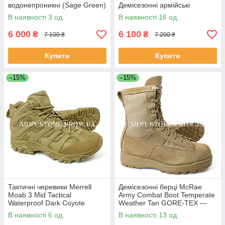
водонепроникні (Sage Green)
Демісезонні армійські
черевики США (Coyote)
В наявності 3 од.
В наявності 16 од.
6 000
6 100
₴
₴
7 100 ₴
7 200 ₴
Купити
Купити
–15%
–15%
Тактичні черевики Merrell
Демісезонні берці McRae
Moab 3 Mid Tactical
Army Combat Boot Temperate
Waterproof Dark Coyote
Weather Tan GORE-TEX —
(мембрана, Vibram)
Черевики США
В наявності 6 од.
В наявності 13 од.