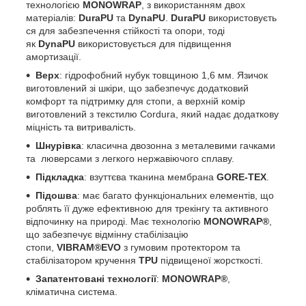
технологією
MONOWRAP
, з використанням двох
матеріалів:
DuraPU
та
DynaPU
.
DuraPU
використовуєть
ся для забезпечення стійкості та опори, тоді
як
DynaPU
використовується для підвищення
амортизації.
Верх
: гідрофобний нубук товщиною 1,6 мм. Язичок
виготовлений зі шкіри, що забезпечує додатковий
комфорт та підтримку для стопи, а верхній комір
виготовлений з текстилю Cordura, який надає додаткову
міцність та витривалість.
Шнурівка
: класична двозонна з металевими гачками
та люверсами з легкого нержавіючого сплаву.
Підкладка
: взуттєва тканина мембрана
GORE-TEX
.
Підошва
: має багато функціональних елементів, що
роблять її дуже ефективною для трекінгу та активного
відпочинку на природі. Має технологію
MONOWRAP®
,
що забезпечує
відмінну стабілізацію
стопи,
VIBRAM®EVO
з гумовим протектором та
стабілізатором кручення
TPU
підвищеної жорсткості.
Запатентовані
технології
:
MONOWRAP®
,
кліматична система.