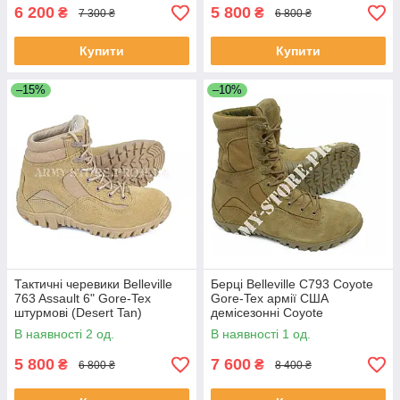
6 200
5 800
₴
₴
7 300 ₴
6 800 ₴
Купити
Купити
–15%
–10%
Тактичні черевики Belleville
Берці Belleville C793 Coyote
763 Assault 6" Gore-Tex
Gore-Tex армії США
штурмові (Desert Tan)
демісезонні Coyote
В наявності 2 од.
В наявності 1 од.
5 800
7 600
₴
₴
6 800 ₴
8 400 ₴