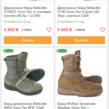
Демісезонні берці Belleville
Демісезонні берці Belleville
C790ST Gore-Tex зі сталевим
C790 Gore-Tex Coyote (45-
носком (46.5р / 12.0W),
46р), оригінал США
оригінал США
В наявності 3 од.
В наявності 3 од.
5 800
5 900
₴
₴
7 700 ₴
7 400 ₴
Купити
Купити
–15%
–15%
Берці демісезонні Belleville
Берці McRae Temperate
690V Gore-Tex ВПС США
Weather Gore-Tex —