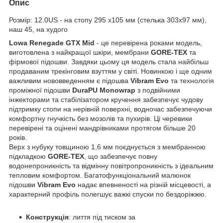
Опис
Розмір: 12.0US - на стопу 295 х105 мм (стелька 303х97 мм),
наш 45, на худого
Lowa Renegade GTX Mid
- це перевірена роками модель,
виготовлена з найкращої шкіри, мембрани
GORE-TEX
та
фірмової підошви. Завдяки цьому ця модель стала найбільш
продаваним трекінговим взуттям у світі. Новинкою і ще одним
важливим нововведенням є підошва
Vibram Evo
та технологія
проміжної підошви
DuraPU Monowrap
з подвійними
інжекторами та стабілізатором кручення забезпечує чудову
підтримку стопи на нерівній поверхні, водночас забезпечуючи
комфортну гнучкість без мозолів та пухирів. Ці черевики
перевірені та оцінені мандрівниками протягом більше 20
років.
Верх з нубуку товщиною 1,6 мм поєднується з мембранною
підкладкою
GORE-TEX
, що забезпечує повну
водонепроникність та відмінну повітропроникність з ідеальним
тепловим комфортом. Багатофункціональний малюнок
підошви
Vibram Evo
надає впевненості на різній місцевості, а
характерний профіль полегшує важкі спуски по бездоріжжю.
Конструкція
: лиття під тиском за