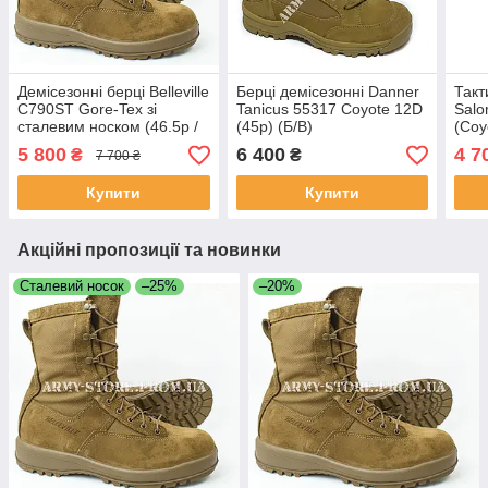
Демісезонні берці Belleville
Берці демісезонні Danner
Такт
C790ST Gore-Tex зі
Tanicus 55317 Coyote 12D
Salo
сталевим носком (46.5р /
(45р) (Б/В)
(Coy
12.0W), оригінал США
5 800
6 400
4 7
₴
₴
7 700 ₴
Купити
Купити
Акційні пропозиції та новинки
Сталевий носок
–25%
–20%