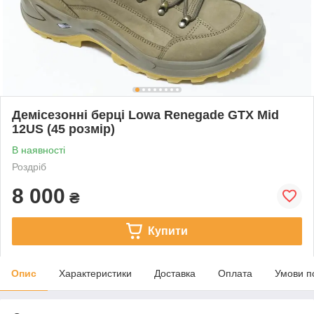
Демісезонні берці Lowa Renegade GTX Mid
12US (45 розмір)
В наявності
Роздріб
8 000
₴
Купити
Опис
Характеристики
Доставка
Оплата
Умови п