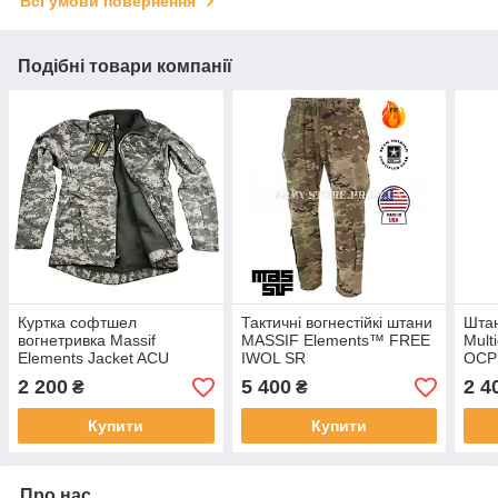
Всі умови повернення
Подібні товари компанії
Куртка софтшел
Тактичні вогнестійкі штани
Штан
вогнетривка Massif
MASSIF Elements™ FREE
Mult
Elements Jacket ACU
IWOL SR
OCP 
Flame Resistant розмір
2 200
5 400
2 4
₴
₴
Large
Купити
Купити
Про нас