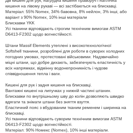
Дві кишені для рук, нагрудна кишеня праворуч і наплічна
кишеня на лівому рукаві — всі застібаються на блискавці.
Матеріал: 55% Nomex, 34% бавовна, 8% нейлон, 3% інші, або
варіант з 90% Nomex, 10% інші матеріали
Блискавки YKK
Усі тканини відповідають строгим технічним вимогам ASTM
D6413-F2302 щодо вогнестійкості.
Штани Massif Elements утеплені з високотехнологічної
Softshell тканини, розроблені для роботи в суворих холодних
погодних умовах, протестовані військовими. Надзвичайно
міцні штани, що добре дихають, забезпечують еластичність у
всіх напрямках, відмінну водонепроникність і чудове
співвідношення тепла і ваги.
Кишені для рук і задня кишеня на блискавці.
Вантажні кишені на липучках у нижній частині штанин.
Блискавки по внутрішньому шву до колін дозволяють швидко
вдягати та знімати штани без зняття взуття.
Еластичний пояс з вбудованим тканим ременем і ширинка на
блискавці.
Усі тканини відповідають суворим технічним вимогам ASTM
D6413-F2302 щодо вогнестійкості.
Матеріал: 90% Номекс (Nomex), 10% інші матеріали.