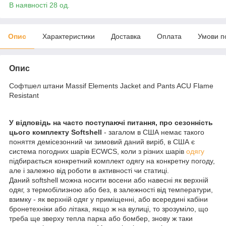
В наявності 28 од.
Опис
Характеристики
Доставка
Оплата
Умови п
Опис
Софтшел штани Massif Elements Jacket and Pants ACU Flame
Resistant
У відповідь на часто поступаючі питання, про сезонність
цього комплекту Softshell
- загалом в США немає такого
поняття демісезонний чи зимовий даний виріб, в США є
система погодних шарів ECWCS, коли з різних шарів
одягу
підбирається конкретний комплект одягу на конкретну погоду,
але і залежно від роботи в активності чи статиці.
Даний softshell можна носити восени або навесні як верхній
одяг, з термобілизною або без, в залежності від температури,
взимку - як верхній одяг у приміщенні, або всередині кабіни
бронетехніки або літака, якщо ж на вулиці, то зрозуміло, що
треба ще зверху тепла парка або бомбер, знову ж таки