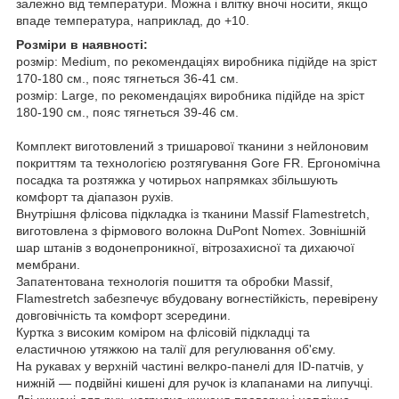
залежно від температури. Можна і влітку вночі носити, якщо
впаде температура, наприклад, до +10.
Розміри в наявності:
розмір: Medium, по рекомендаціях виробника підійде на зріст
170-180 см., пояс тягнеться 36-41 см.
розмір: Large, по рекомендаціях виробника підійде на зріст
180-190 см., пояс тягнеться 39-46 см.
Комплект виготовлений з тришарової тканини з нейлоновим
покриттям та технологією розтягування Gore FR. Ергономічна
посадка та розтяжка у чотирьох напрямках збільшують
комфорт та діапазон рухів.
Внутрішня флісова підкладка із тканини Massif Flamestretch,
виготовлена з фірмового волокна DuPont Nomex. Зовнішній
шар штанів з водонепроникної, вітрозахисної та дихаючої
мембрани.
Запатентована технологія пошиття та обробки Massif,
Flamestretch забезпечує вбудовану вогнестійкість, перевірену
довговічність та комфорт зсередини.
Куртка з високим коміром на флісовій підкладці та
еластичною утяжкою на талії для регулювання об'єму.
На рукавах у верхній частині велкро-панелі для ID-патчів, у
нижній — подвійні кишені для ручок із клапанами на липучці.