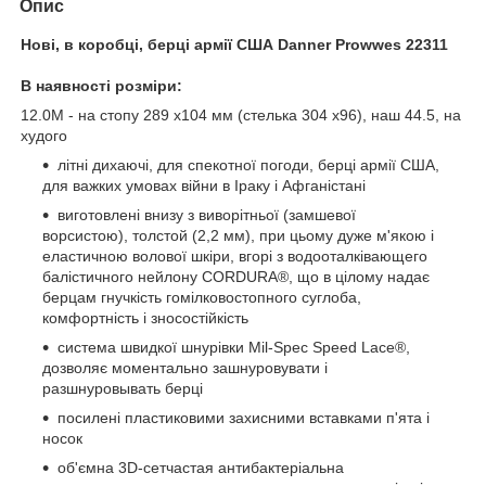
Опис
Нові, в коробці, берці армії США Danner Prowwes 22311
В наявності розміри:
12.0M - на стопу 289 х104 мм (стелька 304 х96), наш 44.5, на
худого
літні дихаючі, для спекотної погоди, берці армії США,
для важких умовах війни в Іраку і Афганістані
виготовлені внизу з виворітньої (замшевої
ворсистою), толстой (2,2 мм), при цьому дуже м'якою і
еластичною волової шкіри, вгорі з водооталківающего
балістичного нейлону CORDURA®, що в цілому надає
берцам гнучкість гомілковостопного суглоба,
комфортність і зносостійкість
система швидкої шнурівки Mil-Spec Speed Lace®,
дозволяє моментально зашнуровувати і
разшнуровывать берці
посилені пластиковими захисними вставками п'ята і
носок
об'ємна 3D-сетчастая антибактеріальна