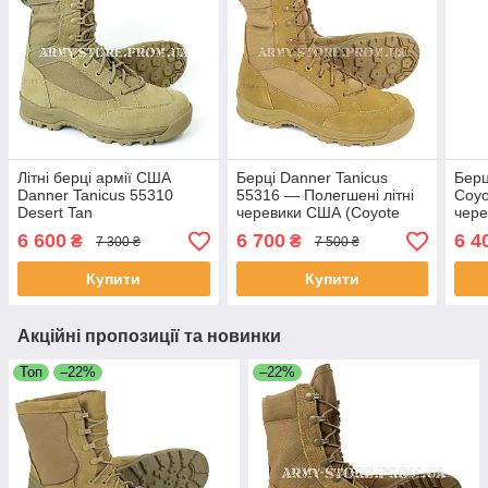
Літні берці армії США
Берці Danner Tanicus
Берц
Danner Tanicus 55310
55316 — Полегшені літні
Coyo
Desert Tan
черевики США (Coyote
чере
Brown), 10.0US (43)
(Vib
6 600
6 700
6 4
₴
₴
7 300 ₴
7 500 ₴
Купити
Купити
Акційні пропозиції та новинки
Топ
–22%
–22%