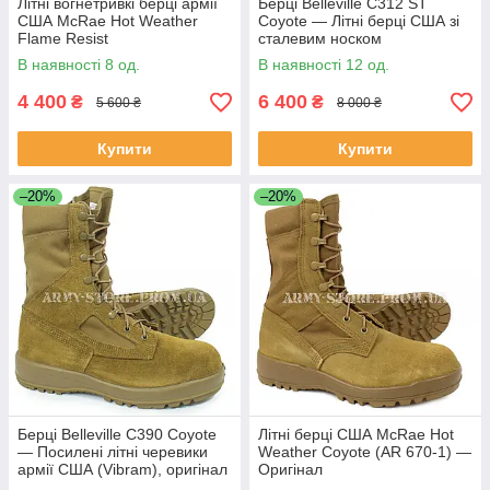
Літні вогнетривкі берці армії
Берці Belleville C312 ST
США McRae Hot Weather
Coyote — Літні берці США зі
Flame Resist
сталевим носком
В наявності 8 од.
В наявності 12 од.
4 400
6 400
₴
₴
5 600 ₴
8 000 ₴
Купити
Купити
–20%
–20%
Берці Belleville C390 Coyote
Літні берці США McRae Hot
— Посилені літні черевики
Weather Coyote (AR 670-1) —
армії США (Vibram), оригінал
Оригінал