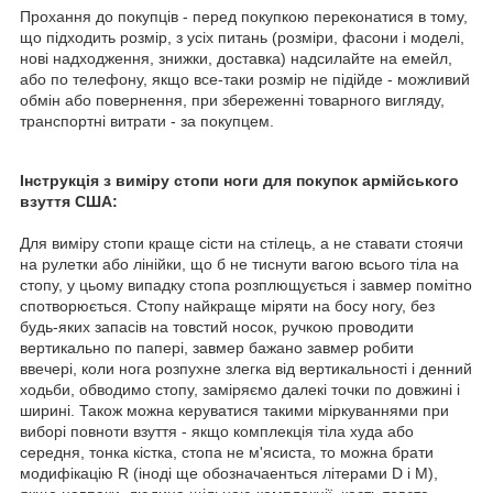
Прохання до покупців - перед покупкою переконатися в тому,
що підходить розмір, з усіх питань (розміри, фасони і моделі,
нові надходження, знижки, доставка) надсилайте на емейл,
або по телефону, якщо все-таки розмір не підійде - можливий
обмін або повернення, при збереженні товарного вигляду,
транспортні витрати - за покупцем.
Інструкція з виміру стопи ноги для покупок армійського
взуття США:
Для виміру стопи краще сісти на стілець, а не ставати стоячи
на рулетки або лінійки, що б не тиснути вагою всього тіла на
стопу, у цьому випадку стопа розплющується і завмер помітно
спотворюється. Стопу найкраще міряти на босу ногу, без
будь-яких запасів на товстий носок, ручкою проводити
вертикально по папері, завмер бажано завмер робити
ввечері, коли нога розпухне злегка від вертикальності і денний
ходьби, обводимо стопу, заміряємо далекі точки по довжині і
ширині. Також можна керуватися такими міркуваннями при
виборі повноти взуття - якщо комплекція тіла худа або
середня, тонка кістка, стопа не м'ясиста, то можна брати
модифікацію R (іноді ще обозначаенться літерами D і M),