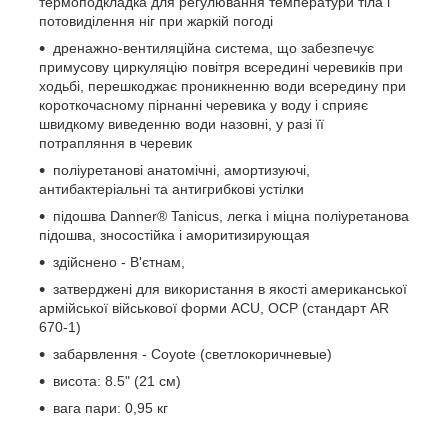
термоподкладка для регулювання температури тіла і
потовиділення ніг при жаркій погоді
дренажно-вентиляційна система, що забезпечує
примусову циркуляцію повітря всередині черевиків при
ходьбі, перешкоджає проникненню води всередину при
короткочасному пірнанні черевика у воду і сприяє
швидкому виведенню води назовні, у разі її
потрапляння в черевик
поліуретанові анатомічні, амортизуючі,
антибактеріальні та антигрибкові устілки
підошва Danner® Tanicus, легка і міцна поліуретанова
підошва, зносостійка і аморитизирующая
здійснено - В'єтнам,
затверджені для використання в якості американської
армійської військової форми ACU, OCP (стандарт AR
670-1)
забарвлення - Coyote (светлокоричневые)
висота: 8.5" (21 см)
вага пари: 0,95 кг