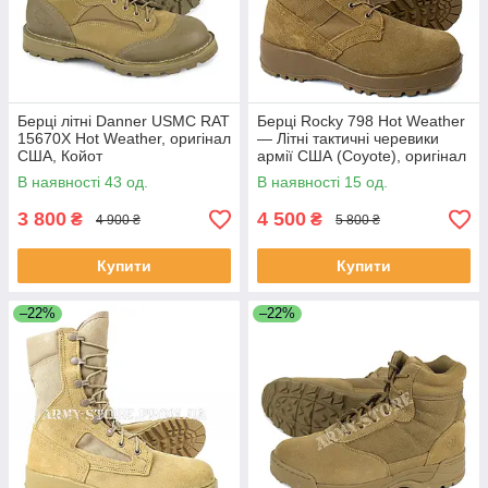
Берці літні Danner USMC RAT
Берці Rocky 798 Hot Weather
15670X Hot Weather, оригінал
— Літні тактичні черевики
США, Койот
армії США (Coyote), оригінал
В наявності 43 од.
В наявності 15 од.
3 800
4 500
₴
₴
4 900 ₴
5 800 ₴
Купити
Купити
–22%
–22%