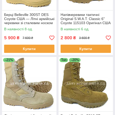
Берці Belleville 300ST DES
Напівчеревики тактичні
Coyote США — Літні армійські
Original S.W.A.T. Classic 6"
черевики зі сталевим носком
Coyote 115103 Оригінал США
(Steel Toe)
В наявності 8 од.
В наявності 6 од.
5 900
2 800
₴
₴
7 600 ₴
3 600 ₴
Купити
Купити
–21%
Топ
–20%