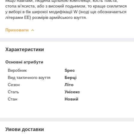
якщо навпаки, людина щільною комплекції, кость товста,
стопа м'ясиста, або з високий подьемом, то краще схилитися
у виборі в бік широкої модифікації W (іноді ще обозначаеться
літерами EE) розмірів армійського взуття.
Приховати
Характеристики
Основні атрибути
Виробник
Spec
Вид тактичного взуття
Берці
Сезон
Літо
Стать
Унісекс
Стан
Новий
Умови доставки