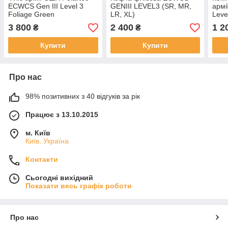
ECWCS Gen III Level 3
GENIII LEVEL3 (SR, MR,
армі
Foliage Green
LR, XL)
Leve
3 800
2 400
1 2
₴
₴
Купити
Купити
Про нас
98% позитивних з 40 відгуків за рік
Працює з 13.10.2015
м. Київ
Київ, Україна
Контакти
Сьогодні вихідний
Показати весь графік роботи
Про нас