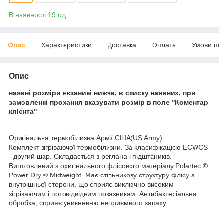
В наявності 19 од.
Опис
Характеристики
Доставка
Оплата
Умови п
Опис
наявні розміри вкзанині нижче, в списку наявних, при
замовленні прохання вказувати розмір в поле "Коментар
клієнта"
Оригінальна термобілизна Армії США(US Army)
Комплект зігріваючої термобілизни. За класифікацією ECWCS
- другий шар. Складається з реглана і підштаників.
Виготовлений з оригінального флісового матеріалу Polartec ®
Power Dry ® Midweight. Має стільникову структуру флісу з
внутрішньої сторони, що сприяє виключно високим
зігріваючим і потовідвідним показникам. Антибактеріальна
обробка, сприяє уникненню неприємного запаху