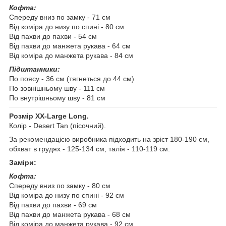
Кофта:
Спереду вниз по замку - 71 см
Від коміра до низу по спині - 80 см
Від пахви до пахви - 54 см
Від пахви до манжета рукава - 64 см
Від коміра до манжета рукава - 84 см
Підштанники:
По поясу - 36 см (тягнеться до 44 см)
По зовнішньому шву - 111 см
По внутрішньому шву - 81 см
Розмір XX-Large Long.
Колір - Desert Tan (пісочний).
За рекомендацією виробника підходить на зріст 180-190 см,
обхват в грудях - 125-134 см, талія - 110-119 см.
Заміри:
Кофта:
Спереду вниз по замку - 80 см
Від коміра до низу по спині - 92 см
Від пахви до пахви - 69 см
Від пахви до манжета рукава - 68 см
Від коміра до манжета рукава - 92 см