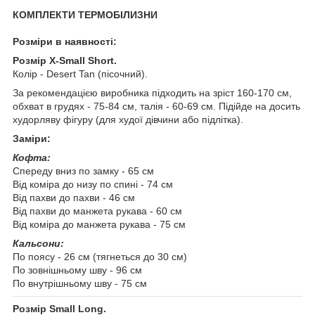
КОМПЛЕКТИ ТЕРМОБІЛИЗНИ
Розміри в наявності:
Розмір X-Small Short.
Колір - Desert Tan (пісочний).
За рекомендацією виробника підходить на зріст 160-170 см,
обхват в грудях - 75-84 см, талія - 60-69 см. Підійде на досить
худорляву фігуру (для худої дівчини або підлітка).
Заміри:
Кофта:
Спереду вниз по замку - 65 см
Від коміра до низу по спині - 74 см
Від пахви до пахви - 46 см
Від пахви до манжета рукава - 60 см
Від коміра до манжета рукава - 75 см
Кальсони:
По поясу - 26 см (тягнеться до 30 см)
По зовнішньому шву - 96 см
По внутрішньому шву - 75 см
Розмір Small Long.