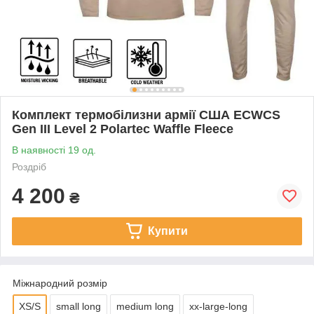
Комплект термобілизни армії США ECWCS
Gen III Level 2 Polartec Waffle Fleece
В наявності 19 од.
Роздріб
4 200
₴
Купити
Міжнародний розмір
XS/S
small long
medium long
xx-large-long