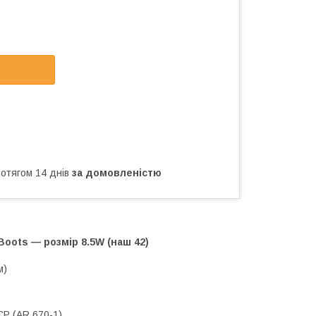
ротягом 14 днів
за домовленістю
Boots — розмір 8.5W (наш 42)
м)
CP (AR 670-1)