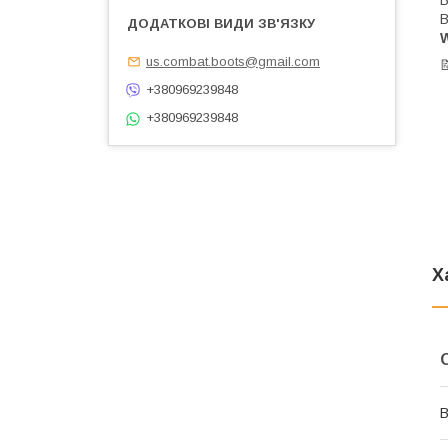
В
W
us.combat.boots@gmail.com

+380969239848
+380969239848
Х
В