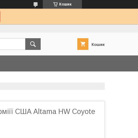
Кошик
Кошик
арміїї США Altama HW Coyote