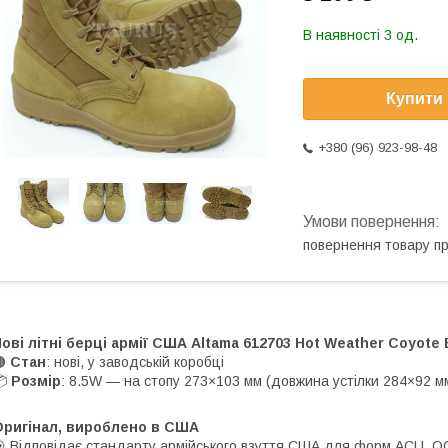
В наявності 3 од.
Купити
+380 (96) 923-98-48
повернення товару п
ові літні берці армії США Altama 612703 Hot Weather Coyote 
🟤
Стан
: нові, у заводській коробці
📦
Розмір
: 8.5W — на стопу 273×103 мм (довжина устілки 284×92 м
Оригінал, вироблено в США
 Відповідає стандарту армійського взуття США для форм ACU, O