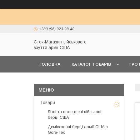
+380 (96) 923-98-48
Сток-Магазин військового
взуття армії США
ГОЛОВНА
КАТАЛОГ ТОВАРІВ
ПРО 
Товари
Літні та полегшені військові
берці США
Демісезонні берці армії США з
Gore-Tex