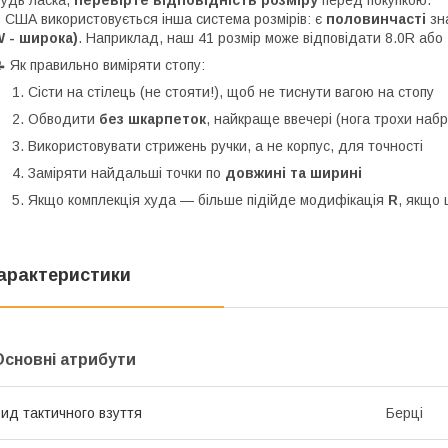
 США використовується інша система розмірів: є
половинчасті
зн
 - широка)
. Наприклад, наш 41 розмір може відповідати 8.0R або
 Як правильно виміряти стопу:
Сісти на стілець (не стояти!), щоб не тиснути вагою на стопу
Обводити
без шкарпеток
, найкраще ввечері (нога трохи набр
Використовувати стрижень ручки, а не корпус, для точності
Заміряти найдальші точки по
довжині та ширині
Якщо комплекція худа — більше підійде модифікація
R
, якщо
арактеристики
Основні атрибути
ид тактичного взуття
Берці