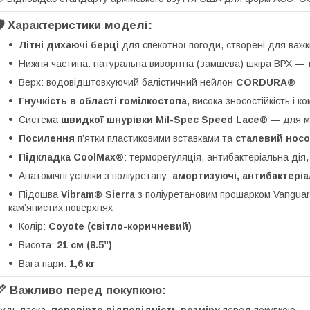
🛡️ Характеристики моделі:
Літні дихаючі берці
для спекотної погоди, створені для важк
Нижня частина: натуральна виворітна (замшева) шкіра ВРХ — то
Верх: водовідштовхуючий балістичний нейлон
CORDURA®
Гнучкість в області гомілкостопа
, висока зносостійкість і 
Система
швидкої шнурівки Mil-Spec Speed Lace®
— для ми
Посилення
п’ятки пластиковими вставками та
сталевий носо
Підкладка CoolMax®
: терморегуляція, антибактеріальна дія,
Анатомічні устілки з поліуретану:
амортизуючі, антибактеріа
Підошва
Vibram® Sierra
з поліуретановим прошарком Vanguard
кам’янистих поверхнях
Колір:
Coyote (світло-коричневий)
Висота:
21 см (8.5”)
Вага пари:
1,6 кг
📏 Важливо перед покупкою:
удь ласка,
перевірте відповідність розміру
перед покупкою.