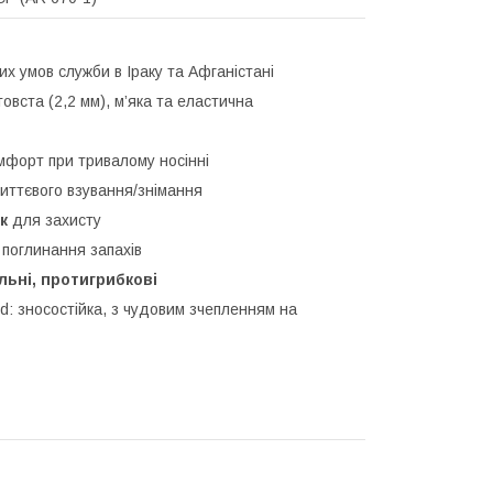
их умов служби в Іраку та Афганістані
вста (2,2 мм), м’яка та еластична
комфорт при тривалому носінні
ттєвого взування/знімання
к
для захисту
 поглинання запахів
льні, протигрибкові
: зносостійка, з чудовим зчепленням на