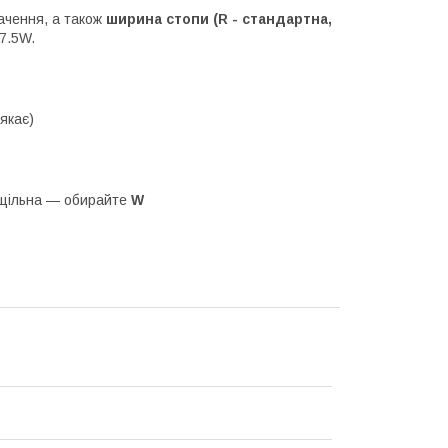
ачення, а також
ширина стопи (R - стандартна,
 7.5W.
якає)
 щільна — обирайте
W