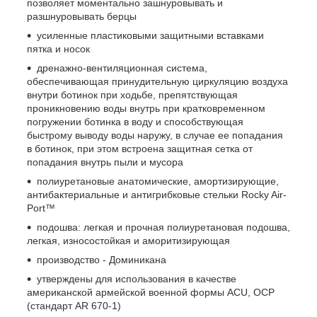
позволяет моментально зашнуровывать и
разшнуровывать берцы
усиленные пластиковыми защитными вставками
пятка и носок
дренажно-вентиляционная система,
обеспечивающая принудительную циркуляцию воздуха
внутри ботинок при ходьбе, препятствующая
проникновению воды внутрь при кратковременном
погружении ботинка в воду и способствующая
быстрому выводу воды наружу, в случае ее попадания
в ботинок, при этом встроена защитная сетка от
попадания внутрь пыли и мусора
полиуретановые анатомические, амортизирующие,
антибактериальные и антигрибковые стельки Rocky Air-
Port™
подошва: легкая и прочная полиуретановая подошва,
легкая, износостойкая и аморитизирующая
производство - Доминикана
утверждены для использования в качестве
американской армейской военной формы ACU, OCP
(стандарт AR 670-1)