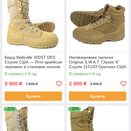
Берці Belleville 300ST DES
Напівчеревики тактичні
Coyote США — Літні армійські
Original S.W.A.T. Classic 6"
черевики зі сталевим носком
Coyote 115103 Оригінал США
(Steel Toe)
В наявності 8 од.
В наявності 6 од.
5 900
2 800
₴
₴
7 600 ₴
3 600 ₴
Купити
Купити
–21%
–20%