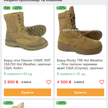
Топ
–22%
–22%
Берці літні Danner USMC RAT
Берці Rocky 798 Hot Weather
15670X Hot Weather, оригінал
— Літні тактичні черевики
США, Койот
армії США (Coyote), оригінал
В наявності 43 од.
В наявності 15 од.
3 800
4 500
₴
₴
4 900 ₴
5 800 ₴
Купити
Купити
–22%
–22%