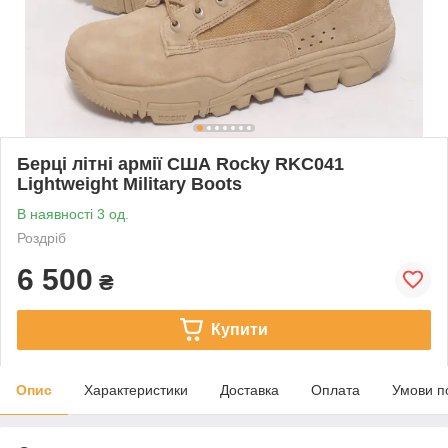
Берці літні армії США Rocky RKC041
Lightweight Military Boots
В наявності 3 од.
Роздріб
6 500
₴
Купити
Опис
Характеристики
Доставка
Оплата
Умови п