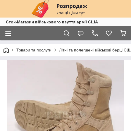
Сток-Магазин військового взуття армії США
Товари та послуги
Літні та полегшені військові берці С