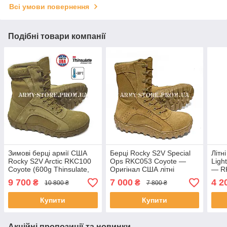
Всі умови повернення
Подібні товари компанії
Зимові берці армії США
Берці Rocky S2V Special
Літн
Rocky S2V Arctic RKC100
Ops RKC053 Coyote —
Ligh
Coyote (600g Thinsulate,
Оригінал США літні
— RK
Gore-Tex, Vibram) США
тактичні черевики
9 700
7 000
4 2
₴
₴
10 800 ₴
7 800 ₴
Купити
Купити
Акційні пропозиції та новинки