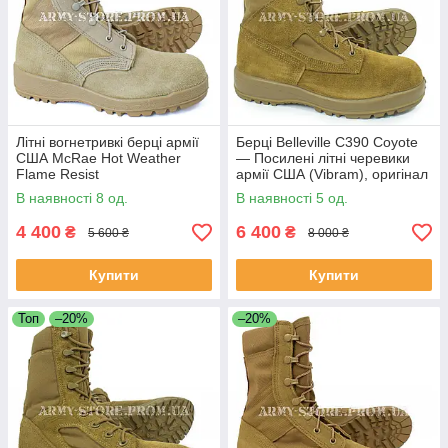
Літні вогнетривкі берці армії
Берці Belleville C390 Coyote
США McRae Hot Weather
— Посилені літні черевики
Flame Resist
армії США (Vibram), оригінал
В наявності 8 од.
В наявності 5 од.
4 400
6 400
₴
₴
5 600 ₴
8 000 ₴
Купити
Купити
Топ
–20%
–20%