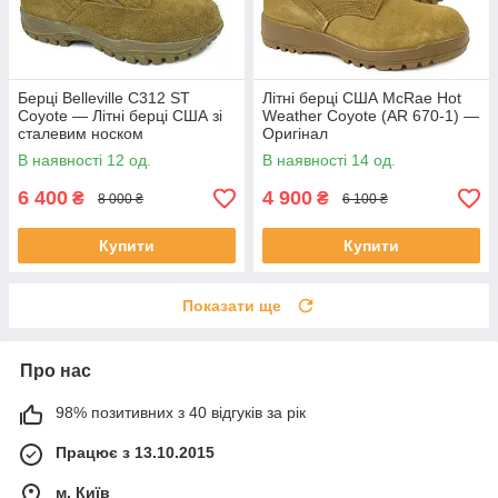
Берці Belleville C312 ST
Літні берці США McRae Hot
Coyote — Літні берці США зі
Weather Coyote (AR 670-1) —
сталевим носком
Оригінал
В наявності 12 од.
В наявності 14 од.
6 400
4 900
₴
₴
8 000 ₴
6 100 ₴
Купити
Купити
Показати ще
Про нас
98% позитивних з 40 відгуків за рік
Працює з 13.10.2015
м. Київ