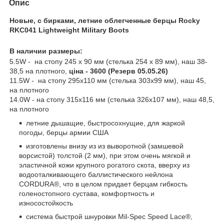
Опис
Новые, с бирками, летние облегченные берцы Rocky
RKC041 Lightweight Military Boots
В наличии размеры:
5.5W - на стопу 245 х 90 мм (стелька 254 х 89 мм), наш 38-
38,5 на плотного,
ціна - 3600 (Резерв 05.05.26)
11.5W - на стопу 295х110 мм (стелька 303х99 мм), наш 45,
на плотного
14.0W - на стопу 315х116 мм (стелька 326х107 мм), наш 48,5,
на плотного
летние дышащие, быстросохнущие, для жаркой
погоды, берцы армии США
изготовлены внизу из из выворотной (замшевой
ворсистой) толстой (2 мм), при этом очень мягкой и
эластичной кожи крупного рогатого скота, вверху из
водооталкивающего баллистического нейлона
CORDURA®, что в целом придает берцам гибкость
голеностопного сустава, комфортность и
износостойкость
система быстрой шнуровки Mil-Spec Speed Lace®,