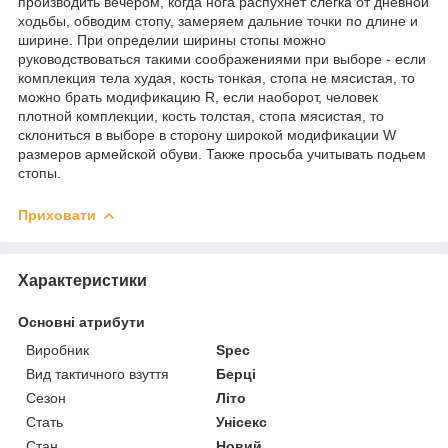
производить вечером, когда нога распухнет слегка от дневной
ходьбы, обводим стопу, замеряем дальние точки по длине и
ширине. При определии ширины стопы можно
руководствоваться такими соображениями при выборе - если
комплекция тела худая, кость тонкая, стопа не мясистая, то
можно брать модификацию R, если наоборот, человек
плотной комплекции, кость толстая, стопа мясистая, то
склониться в выборе в сторону широкой модификации W
размеров армейской обуви. Также просьба учитывать подьем
стопы.
Приховати
Характеристики
Основні атрибути
Виробник
Spec
Вид тактичного взуття
Берці
Сезон
Літо
Стать
Унісекс
Стан
Новий