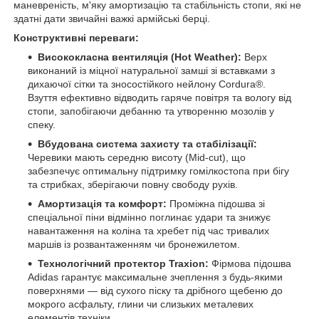
маневреність, м'яку амортизацію та стабільність стопи, які не
здатні дати звичайні важкі армійські берці.
Конструктивні переваги:
Висококласна вентиляція (Hot Weather):
Верх
виконаний із міцної натуральної замші зі вставками з
дихаючої сітки та зносостійкого нейлону Cordura®.
Взуття ефективно відводить гаряче повітря та вологу від
стопи, запобігаючи дебанню та утворенню мозолів у
спеку.
Вбудована система захисту та стабілізації:
Черевики мають середню висоту (Mid-cut), що
забезпечує оптимальну підтримку гомілкостопа при бігу
та стрибках, зберігаючи повну свободу рухів.
Амортизація та комфорт:
Проміжна підошва зі
спеціальної піни відмінно поглинає удари та знижує
навантаження на коліна та хребет під час тривалих
маршів із розвантаженням чи бронежилетом.
Технологічний протектор Traxion:
Фірмова підошва
Adidas гарантує максимальне зчеплення з будь-якими
поверхнями — від сухого піску та дрібного щебеню до
мокрого асфальту, глини чи слизьких металевих
елементів техніки.