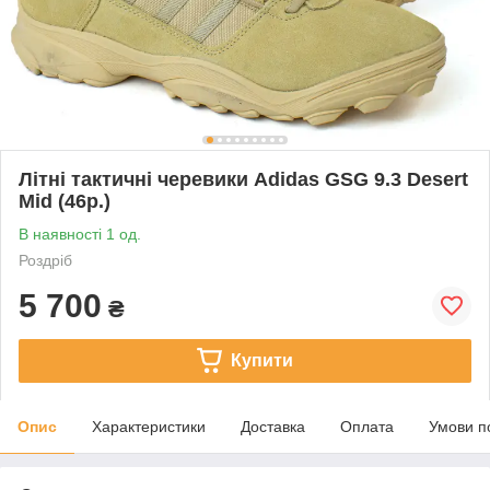
Літні тактичні черевики Adidas GSG 9.3 Desert
Mid (46р.)
В наявності 1 од.
Роздріб
5 700
₴
Купити
Опис
Характеристики
Доставка
Оплата
Умови п