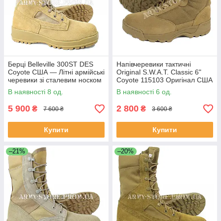
Берці Belleville 300ST DES
Напівчеревики тактичні
Coyote США — Літні армійські
Original S.W.A.T. Classic 6"
черевики зі сталевим носком
Coyote 115103 Оригінал США
(Steel Toe)
В наявності 8 од.
В наявності 6 од.
5 900
2 800
₴
₴
7 600 ₴
3 600 ₴
Купити
Купити
–21%
–20%