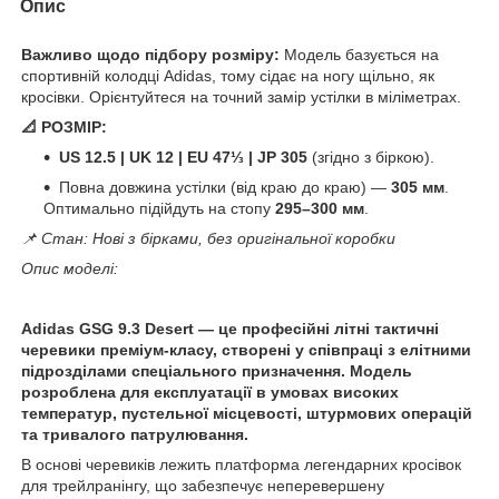
Опис
Важливо щодо підбору розміру:
Модель базується на
спортивній колодці Adidas, тому сідає на ногу щільно, як
кросівки. Орієнтуйтеся на точний замір устілки в міліметрах.
📐 РОЗМІР:
US 12.5 | UK 12 | EU 47⅓ | JP 305
(згідно з біркою).
Повна довжина устілки (від краю до краю) —
305 мм
.
Оптимально підійдуть на стопу
295–300 мм
.
📌 Стан: Нові з бірками, без оригінальної коробки
Опис моделі:
Adidas GSG 9.3 Desert — це професійні літні тактичні
черевики преміум-класу, створені у співпраці з елітними
підрозділами спеціального призначення. Модель
розроблена для експлуатації в умовах високих
температур, пустельної місцевості, штурмових операцій
та тривалого патрулювання.
В основі черевиків лежить платформа легендарних кросівок
для трейлранінгу, що забезпечує неперевершену