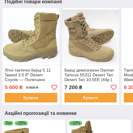
Подібні товари компанії
Літні тактичні берці 5.11
Берці демісезонні Danner
Такт
Speed 3.0 8" Desert
Tanicus 55311 Desert Tan
Moab
Coyote — Полегшені
Desert Tan 10,5EE (44р.)
Wate
черевики з блискавкою
(мем
5 600
7 200
6 2
₴
₴
6 800 ₴
Купити
Купити
Акційні пропозиції та новинки
Топ
–25%
–22%