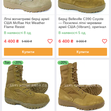
Літні вогнетривкі берці армії
Берці Belleville C390 Coyote
США McRae Hot Weather
— Посилені літні черевики
Flame Resist
армії США (Vibram), оригінал
В наявності 8 од.
В наявності 5 од.
4 400
6 400
₴
₴
5 600 ₴
8 000 ₴
Купити
Купити
Топ
–20%
–20%