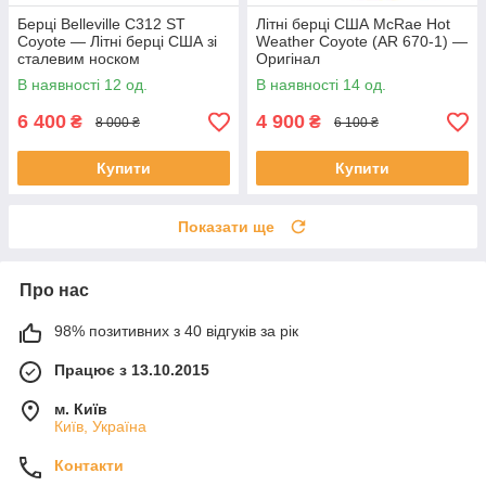
Берці Belleville C312 ST
Літні берці США McRae Hot
Coyote — Літні берці США зі
Weather Coyote (AR 670-1) —
сталевим носком
Оригінал
В наявності 12 од.
В наявності 14 од.
6 400
4 900
₴
₴
8 000 ₴
6 100 ₴
Купити
Купити
Показати ще
Про нас
98% позитивних з 40 відгуків за рік
Працює з 13.10.2015
м. Київ
Київ, Україна
Контакти