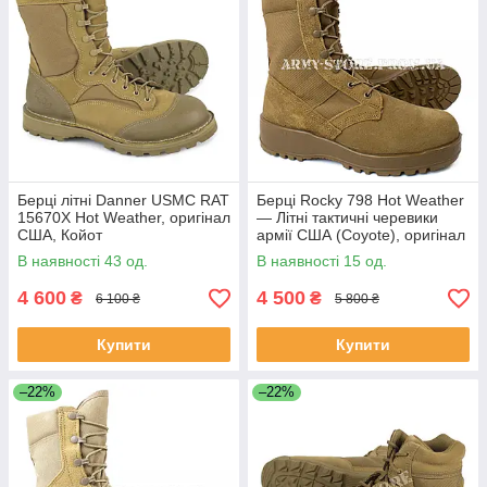
Берці літні Danner USMC RAT
Берці Rocky 798 Hot Weather
15670X Hot Weather, оригінал
— Літні тактичні черевики
США, Койот
армії США (Coyote), оригінал
В наявності 43 од.
В наявності 15 од.
4 600
4 500
₴
₴
6 100 ₴
5 800 ₴
Купити
Купити
–22%
–22%