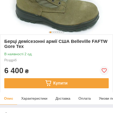
Берці демісезонні армії США Belleville FAFTW
Gore Tex
В наявності 2 од.
Роздріб
6 400
₴
Купити
Опис
Характеристики
Доставка
Оплата
Умови п