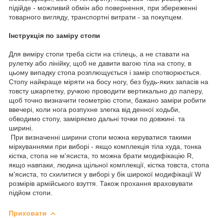
підійде - можливий обмін або повернення, при збереженні
товарного вигляду, транспортні витрати - за покупцем.
Інструкція по заміру стопи
Для виміру стопи треба сісти на стілець, а не ставати на
рулетку або лінійку, щоб не давити вагою тіла на стопу, в
цьому випадку стопа розплющується і замір спотворюється.
Стопу найкраще міряти на босу ногу, без будь-яких запасів на
товсту шкарпетку, ручкою проводити вертикально до паперу,
щоб точно визначити геометрію стопи, бажано заміри робити
ввечері, коли нога розпухне злегка від денної ходьби,
обводимо стопу, заміряємо дальні точки по довжині. та
ширині.
При визначенні ширини стопи можна керуватися такими
міркуваннями при виборі - якщо комплекція тіла худа, тонка
кістка, стопа не м'ясиста, то можна брати модифікацію R,
якщо навпаки, людина щільної комплекції, кістка товста, стопа
м'ясиста, то схилитися у виборі у бік широкої модифікації W
розмірів армійського взуття. Також прохання враховувати
підйом стопи.
Приховати