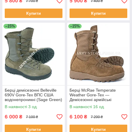
5 800
5 900
₴
₴
7 700 ₴
7 400 ₴
Купити
Купити
–15%
–15%
Берці демісезонні Belleville
Берці McRae Temperate
690V Gore-Tex ВПС США
Weather Gore-Tex —
водонепроникні (Sage Green)
Демісезонні армійські
черевики США (Coyote)
В наявності 3 од.
В наявності 16 од.
6 000
6 100
₴
₴
7 100 ₴
7 200 ₴
Купити
Купити