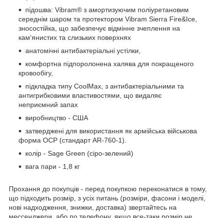
підошва: Vibram® з амортизуючим поліуретановим
середнім шаром та протектором Vibram Sierra Fire&Ice,
зносостійка, що забезпечує відмінне зчеплення на
кам'янистих та слизьких поверхнях
анатомічні антибактеріальні устілки,
комфортна підпоролонена халява для покращеного
кровообігу,
підкладка типу CoolMax, з антибактеріальними та
антигрибковими властивостями, що видаляє
неприємний запах
виробництво - США
затверджені для використання як армійська військова
форма OCP (стандарт AR-760-1).
колір - Sage Green (сіро-зелений)
вага пари - 1,8 кг
Прохання до покупців - перед покупкою переконатися в тому,
що підходить розмір, з усіх питань (розміри, фасони і моделі,
нові надходження, знижки, доставка) звертайтесь на
мессенджери, або по телефону, якщо все-таки розмір не