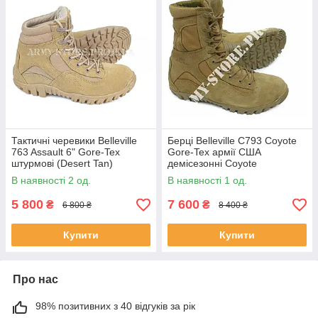
Тактичні черевики Belleville
Берці Belleville C793 Coyote
763 Assault 6" Gore-Tex
Gore-Tex армії США
штурмові (Desert Tan)
демісезонні Coyote
В наявності 2 од.
В наявності 1 од.
5 800
7 600
₴
₴
6 800 ₴
8 400 ₴
Купити
Купити
Про нас
98% позитивних з 40 відгуків за рік