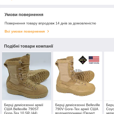
Умови повернення
Повернення товару впродовж 14 днів за домовленістю
Всі умови повернення
Подібні товари компанії
Берці демісезонні армії
Берці демісезонні Belleville
Берц
США Belleville 790ST
790V Gore-Tex армії США
Coyo
Gore-Tex 10.5R (44)
водонепроникні (Desert
чере