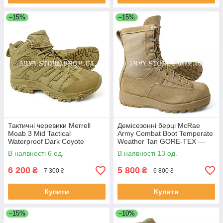
–15%
–15%
Тактичні черевики Merrell
Демісезонні берці McRae
Moab 3 Mid Tactical
Army Combat Boot Temperate
Waterproof Dark Coyote
Weather Tan GORE-TEX —
(мембрана, Vibram)
Черевики США
В наявності 6 од.
В наявності 13 од.
6 200
5 800
₴
₴
7 300 ₴
6 800 ₴
Купити
Купити
–15%
–10%