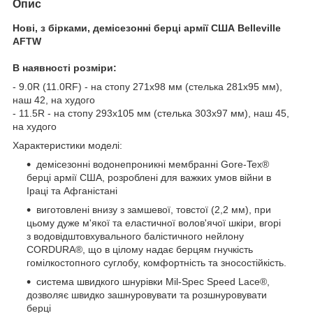
Опис
Нові, з бірками, демісезонні берці армії США Belleville
AFTW
В наявності розміри:
- 9.0R (11.0RF) - на стопу 271х98 мм (стелька 281х95 мм),
наш 42, на худого
- 11.5R - на стопу 293х105 мм (стелька 303х97 мм), наш 45,
на худого
Характеристики моделі:
демісезонні водонепроникні мембранні Gore-Tex®
берці армії США, розроблені для важких умов війни в
Іраці та Афганістані
виготовлені внизу з замшевої, товстої (2,2 мм), при
цьому дуже м'якої та еластичної волов'ячої шкіри, вгорі
з водовідштовхувального балістичного нейлону
CORDURA®, що в цілому надає берцям гнучкість
гомілкостопного суглобу, комфортність та зносостійкість.
система швидкого шнурівки Mil-Spec Speed ​​Lace®,
дозволяє швидко зашнуровувати та розшнуровувати
берці