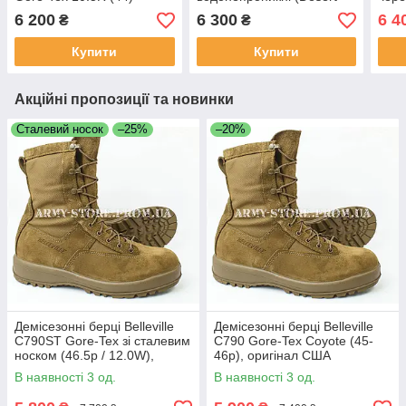
Tan)
(Vib
6 200
6 300
6 4
₴
₴
Купити
Купити
Акційні пропозиції та новинки
Сталевий носок
–25%
–20%
Демісезонні берці Belleville
Демісезонні берці Belleville
C790ST Gore-Tex зі сталевим
C790 Gore-Tex Coyote (45-
носком (46.5р / 12.0W),
46р), оригінал США
оригінал США
В наявності 3 од.
В наявності 3 од.