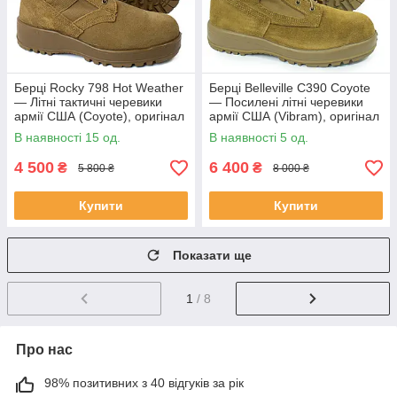
Берці Rocky 798 Hot Weather
Берці Belleville C390 Coyote
— Літні тактичні черевики
— Посилені літні черевики
армії США (Coyote), оригінал
армії США (Vibram), оригінал
В наявності 15 од.
В наявності 5 од.
4 500
6 400
₴
₴
5 800 ₴
8 000 ₴
Купити
Купити
Показати ще
1
/ 8
Про нас
98% позитивних з 40 відгуків за рік