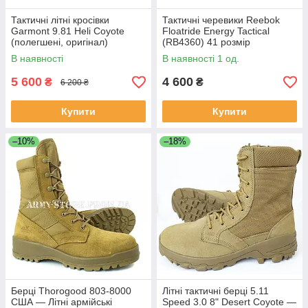
Тактичні літні кросівки
Тактичні черевики Reebok
Garmont 9.81 Heli Coyote
Floatride Energy Tactical
(полегшені, оригінал)
(RB4360) 41 розмір
В наявності
В наявності 1 од.
5 600
4 600
₴
₴
6 200 ₴
Купити
Купити
–10%
–18%
Берці Thorogood 803-8000
Літні тактичні берці 5.11
США — Літні армійські
Speed 3.0 8" Desert Coyote —