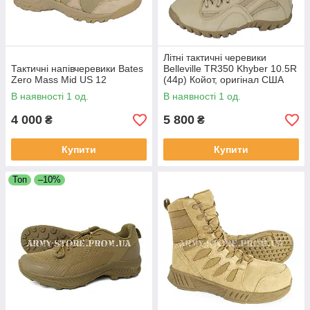
Літні тактичні черевики
Тактичні напівчеревики Bates
Belleville TR350 Khyber 10.5R
Zero Mass Mid US 12
(44р) Койот, оригінал США
В наявності 1 од.
В наявності 1 од.
4 000
5 800
₴
₴
Купити
Купити
Топ
–10%