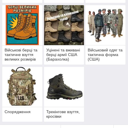
(жіночі)
Військові берці та
Уцінені та вживані
Військовий одяг та
тактичне взуття
берці армії США
тактична форма
великих розмірів
(Барахолка)
(США)
(США)
Спорядження
Трекінгове взуття,
кросівки