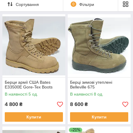
Сортування
0
Фільтри
Берци армії США Bates
Берці зимові утеплені
E33500E Gore-Tex Boots
Belleville 675
В наявності 5 од.
В наявності 8 од.
4 800
8 600
₴
₴
Купити
Купити
–21%