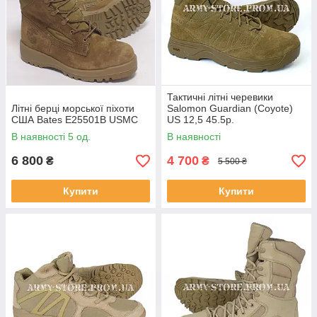
Тактичні літні черевики
Літні берці морської піхоти
Salomon Guardian (Coyote)
США Bates E25501B USMC
US 12,5 45.5р.
В наявності 5 од.
В наявності
6 800
4 700
₴
₴
5 500 ₴
Купити
Купити