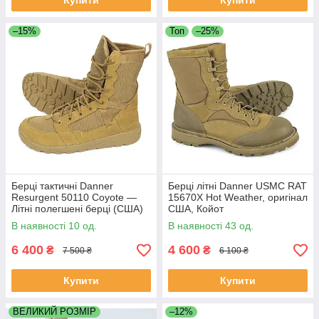
Купити
Купити
–15%
Топ
–25%
Берці тактичні Danner
Берці літні Danner USMC RAT
Resurgent 50110 Coyote —
15670X Hot Weather, оригінал
Літні полегшені берці (США)
США, Койот
В наявності 10 од.
В наявності 43 од.
6 400
4 600
₴
₴
7 500 ₴
6 100 ₴
Купити
Купити
ВЕЛИКИЙ РОЗМІР
–12%