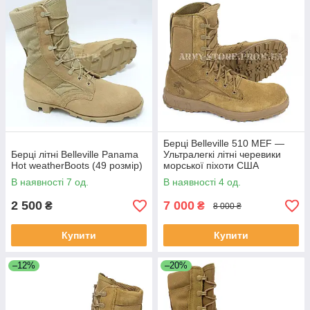
Берці Belleville 510 MEF —
Берці літні Belleville Panama
Ультралегкі літні черевики
Hot weatherBoots (49 розмір)
морської піхоти США
(Coyote)
В наявності 7 од.
В наявності 4 од.
2 500
7 000
₴
₴
8 000 ₴
Купити
Купити
–12%
–20%