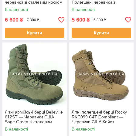
черевики зі сталевим носком
Полегшені черевики з
(Steel Toe)
блискавкою
В наявності
В наявності
6 600
5 600
₴
₴
7 300 ₴
6 800 ₴
Купити
Купити
Літні армійські берці Belleville
Літні полегшені берці Rocky
612ST — Черевики США
RKC099 C4T Compliant —
Sage Green зі сталевим
Черевики США Койот
носком
оригінал
В наявності
В наявності