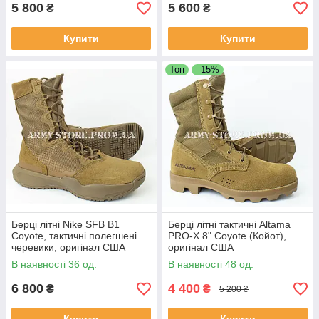
5 800
5 600
₴
₴
Купити
Купити
Топ
–15%
Берці літні Nike SFB B1
Берці літні тактичні Altama
Coyote, тактичні полегшені
PRO-X 8" Coyote (Койот),
черевики, оригінал США
оригінал США
В наявності 36 од.
В наявності 48 од.
6 800
4 400
₴
₴
5 200 ₴