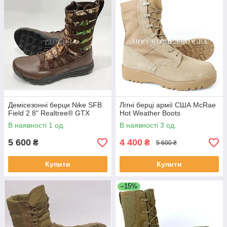
Демісезонні берци Nike SFB
Літні берці армії США McRae
Field 2 8" Realtree® GTX
Hot Weather Boots
В наявності 1 од.
В наявності 3 од.
5 600
4 400
₴
₴
5 600 ₴
Купити
Купити
–15%