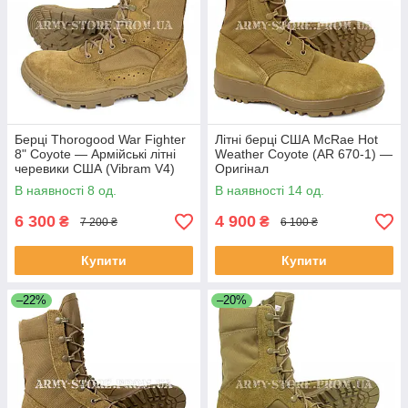
Берці Thorogood War Fighter
Літні берці США McRae Hot
8" Coyote — Армійські літні
Weather Coyote (AR 670-1) —
черевики США (Vibram V4)
Оригінал
В наявності 8 од.
В наявності 14 од.
6 300
4 900
₴
₴
7 200 ₴
6 100 ₴
Купити
Купити
–22%
–20%