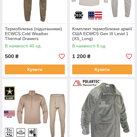
Термобілизна (підштанники)
Комплект термобілизни арміїї
ECWCS Cold Weather
США ECWCS Gen III Level 1
Thermal Drawers
(XS_Long)
В наявності 40 од.
В наявності 8 од.
500
1 200
₴
₴
Купити
Купити