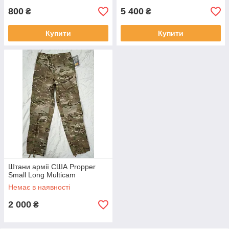
800
5 400
₴
₴
Купити
Купити
Штани армії США Propper
Small Long Multicam
Немає в наявності
2 000
₴