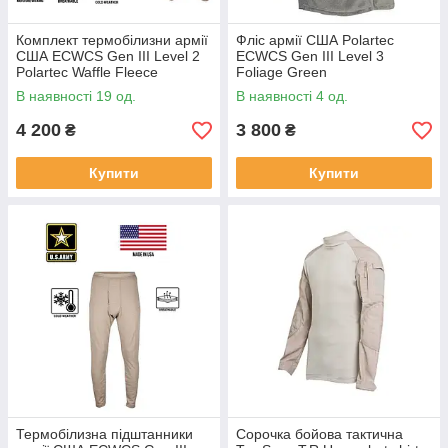
Комплект термобілизни армії
Фліс армії США Polartec
США ECWCS Gen III Level 2
ECWCS Gen III Level 3
Polartec Waffle Fleece
Foliage Green
В наявності 19 од.
В наявності 4 од.
4 200
3 800
₴
₴
Купити
Купити
Термобілизна підштанники
Сорочка бойова тактична