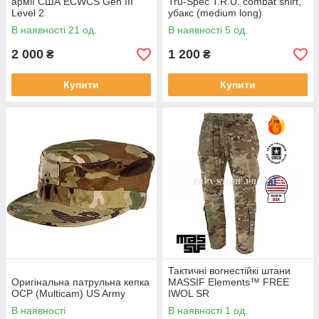
армії США ECWCS Gen III
Tru-Spec T.R.U. combat shirt,
Level 2
убакс (medium long)
В наявності 21 од.
В наявності 5 од.
2 000
1 200
₴
₴
Купити
Купити
Тактичні вогнестійкі штани
Оригінальна патрульна кепка
MASSIF Elements™ FREE
OCP (Multicam) US Army
IWOL SR
В наявності
В наявності 1 од.